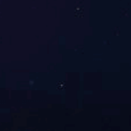
Lawn and Garden
园林绿化设备