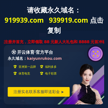
-- 绿友网站群 --
主站
园林绿化设备
高尔夫及运动场设备
粉碎设备
灌溉设备
非公路用电动车辆
林业及应急装备
园林植保
工具资材
绿友天猫 |
绿友京东 |
English
Toggle navigation