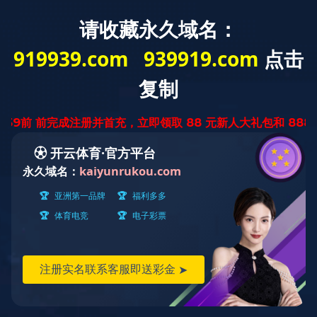
-- 绿友网站群 --
主站
园林绿化设备
高尔夫及运动场设备
粉碎设备
灌溉设备
非公路用电动车辆
林业及应急装备
园林植保
工具资材
绿友天猫 |
绿友京东 |
English
Toggle navigation