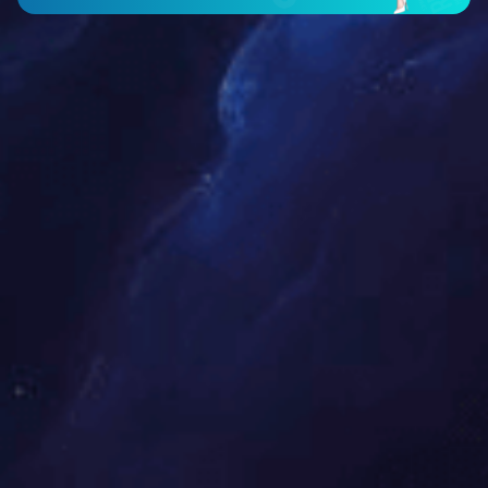
注药机ZYJ15D和轻便型杨柳飞絮吸絮机SJ300D在飞絮防治中
的作用表示高度认可。绿友集团总裁李敏现场介绍了两款产品
的研发情况、工作原理及产品特点，并由工作人员现场进行了
实际操作演示，得到了参会领导、同行及使用单位的一致认
可。现场会同时进行了首批轻便型杨柳飞絮吸絮机SJ300D的
集中发放仪式，来自包括中央党校园林处、北海公园、颐和
园、通州区园林绿化局、通州区城管委、国家植物园、北京安
贞医院、经开区生态环境管理局、西城环卫等在内的近20家单
位现场领取了绿友集团研发生产的SJ300D型轻便型杨柳飞絮
吸絮机，期待绿友吸絮机能够在杨柳飞絮防治工作中起到重要
作用。